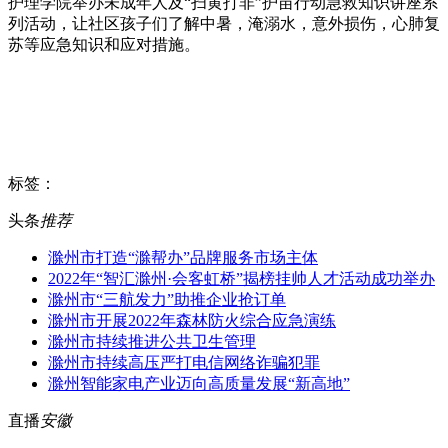
护理学院举办未成年人及“扫黄打非”护苗行动急救知识讲座系
列活动，让社区孩子们了解中暑，淹溺水，意外损伤，心肺复
苏等应急知识和应对措施。
标签：
头条
推荐
滁州市打造“滁帮办”品牌服务市场主体
2022年“智汇滁州·会客虹桥”揭榜挂帅人才活动成功举办
滁州市“三航发力”助推企业抢订单
滁州市开展2022年森林防火综合应急演练
滁州市持续推进公共卫生管理
滁州市持续高压严打电信网络诈骗犯罪
滁州智能家电产业迈向高质量发展“新高地”
直播
安徽