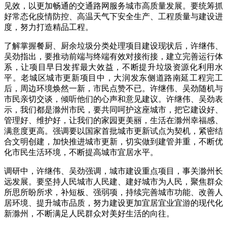
见效，以更加畅通的交通路网服务城市高质量发展。要统筹抓
好常态化疫情防控、高温天气下安全生产、工程质量与建设进
度，努力打造精品工程。
了解掌握餐厨、厨余垃圾分类处理项目建设现状后，许继伟、
吴劲指出，要推动前端与终端有效对接衔接，建立完善运行体
系，让项目早日发挥最大效益，不断提升垃圾资源化利用水
平。老城区城市更新项目中，大润发东侧道路南延工程完工
后，周边环境焕然一新，市民点赞不已。许继伟、吴劲随机与
市民亲切交谈，倾听他们的心声和意见建议。许继伟、吴劲表
示，我们都是滁州市民，要共同呵护这座城市，把它建设好、
管理好、维护好，让我们的家园更美丽，生活在滁州幸福感、
满意度更高。强调要以国家首批城市更新试点为契机，紧密结
合文明创建，加快推进城市更新，切实做到建管并重，不断优
化市民生活环境，不断提高城市宜居水平。
调研中，许继伟、吴劲强调，城市建设重点项目，事关滁州长
远发展。要坚持人民城市人民建、建好城市为人民，聚焦群众
所思所盼所求，补短板、强弱项，持续完善城市功能、改善人
居环境、提升城市品质，努力建设更加宜居宜业宜游的现代化
新滁州，不断满足人民群众对美好生活的向往。