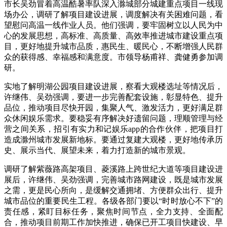
市长吴劲冒着高温酷暑率队深入滁城部分城建重点项目一线现
场办公，调研了解项目建设进展，调度解决有关困难问题，看
望慰问高温一线作业人员。他们强调，要牢固树立以人民为中
心的发展思想，高标准、高质量、高效率推进城市建设重点项
目，更好地提升城市品质，惠民生、暖民心，不断增强人民群
众的获得感、幸福感和满意度。市领导杨甫祥、龚健勇参加调
研。
实地了解明湖公园项目建设进展，察看大观楼选址等情况后，
许继伟、吴劲强调，要进一步完善配套设施，彰显特色、提升
品位，推动项目尽快开园，集聚人气、激发活力，更好满足群
众休闲娱乐需求。要稳妥有序解决好遗留问题，理顺管理与经
营之间关系，招引有实力和记娱乐app的合作伙伴，把项目打
造成滁州城市发展新地标。要通过复建大观楼，更好地传承历
史、展示当代、展望未来，着力打造新的城市景观。
调研了解紫薇路高架项目、菱溪路上跨世纪大道等项目建设进
展后，许继伟、吴劲强调，完善城市路网建设，既是城市发展
之需，更是民心所向，是缓解交通拥堵、方便群众出行、提升
城市品位的重要民生工程。各级各部门要以“时时放心不下”的
责任感，紧盯目标任务，聚焦时间节点，全力支持、全面配
合，推动项目前期工作加快推进，确保已开工项目快建设、早