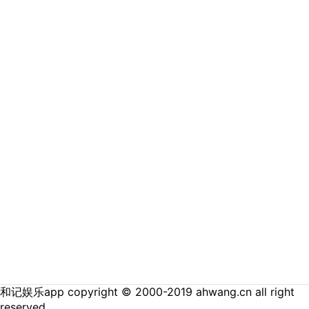
和记娱乐app copyright © 2000-2019 ahwang.cn all right
reserved.