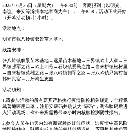
2022年6月25日（星期六）上午8:30前，客商报到（以明光、
南谯、来安等滁州本地客商为主）；上午8:58，活动正式开始
（开幕活动预计1小时）。
活动地点：
明光市张八岭镇驭景苗木基地
线路安排：
张八岭镇驭景苗木基地→远景苗木基地→三界镇岭上人家→三
界镇强军之路→岭上四号→石坝镇爱民之路→自来桥镇松树里
→自来桥镇英雄之路→张八岭镇拥军之路→张八岭镇尹集村苗
韩郢民宿→月牙湾生态园
活动须知：
1.请参加活动的所有嘉宾严格执行疫情防控相关规定，全程佩
戴普通医用口罩，注册安康码并确认为“绿码”，测温验码后进
入活动现场；省外来宾需携带48小时内核酸检测阴性报告。
2.参会人员在14天内如有新冠肺炎疑似症状、涉疫情中高风险
地区接触史、驻留史或其他任何疑似情况的，应更换其他负责