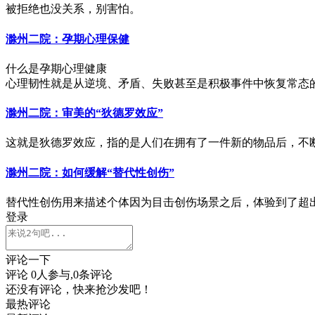
被拒绝也没关系，别害怕。
滁州二院：孕期心理保健
什么是孕期心理健康
心理韧性就是从逆境、矛盾、失败甚至是积极事件中恢复常态
滁州二院：审美的“狄德罗效应”
这就是狄德罗效应，指的是人们在拥有了一件新的物品后，不
滁州二院：如何缓解“替代性创伤”
替代性创伤用来描述个体因为目击创伤场景之后，体验到了超
登录
评论一下
评论
0
人参与,
0
条评论
还没有评论，快来抢沙发吧！
最热评论