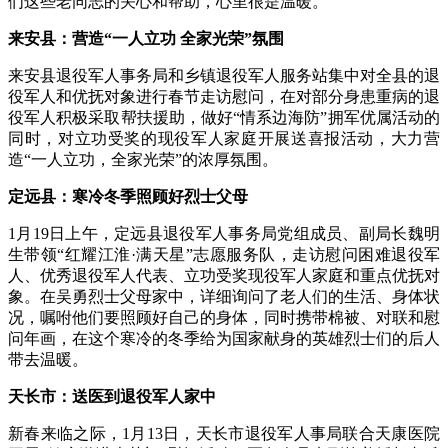
们这些老同志的关心和帮助，心里很是温暖。”
来安县：营造“一人立功 全家光荣”氛围
来安县退役军人事务局和乡镇退役军人服务站集中对全县的退
役军人和优抚对象进行春节走访慰问，在对部分身患重病的退
役军人积极采取帮扶援助，做好“情系边海防”拥军优属活动的
同时，对立功受奖的现役军人家庭开展送喜报活动，大力营
造“一人立功，全家光荣”的浓厚氛围。
定远县：寒冷冬季照顾好烈士父母
1月19日上午，定远县退役军人事务局党组成员、副局长魏明
生带领“红耀江淮·满天星”志愿服务队，走访慰问困难退役军
人、优秀退役军人代表、立功受奖现役军人家庭和重点优抚对
象。在吴勇烈士父母家中，详细询问了老人们的生活、身体状
况，嘱咐他们要照顾好自己的身体，同时携带棉被、对联和慰
问年画，在这个寒冷的冬季给为国家献身的英雄烈士们的后人
带去温暖。
天长市：送医到退役军人家中
新春来临之际，1月13日，天长市退役军人事局联合天康医院