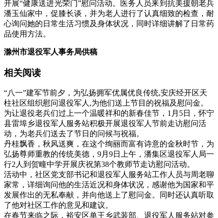
开展“健康送进光荣门”慰问活动。医务人员来到抗美援朝老兵
潘玉仙家中，促膝长谈，并为老人进行了认真细致的检查，耐
心询问她的日常生活习惯及身体状况，同时详细讲解了日常药
品使用方法。
滁州市退役军人事务局供稿
相关阅读
“八一”建军节前夕，为弘扬拥军优属优良传统,安庆经开区天
柱社区组织慰问退役军人,为他们送上节目的祝福及慰问金。
为让退役老兵们过上一个温暖祥和的新春佳节，1月5日，怀宁
县雷埠乡退役军人服务站积极开展退役军人节前走访慰问活
动，为老兵们送去了节日的问候与祝福。
丹桂飘香，秋风送爽，在这个绚丽而富有诗意的金秋时节，为
弘扬尊师重教的传统美德，9月9日上午，潘集区退役军人局一
行2人到贺疃中学开展庆祝第38个教师节走访慰问活动。
活动中，社区党支部书记和退役军人服务站工作人员与周老聊
家常，详细询问他的生活近况和身体状况，感谢他为国家和平
发展作出的无私奉献，并向他送上了慰问金。同时还认真听取
了他对社区工作的意见和建议。
在春节来临之际，裕安区单王乡武装部、退役军人服务站对参