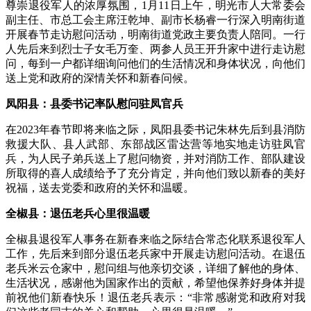
尊崇退役军人的浓厚氛围，1月11日上午，明光市人大常委会
副主任、市总工会主席汪乾坤、副市长杨睿一行深入明南街道
开展春节走访慰问活动，明南街道党政主要负责人陪同。一行
人先后来到烈士子女毛万奎、两参人员王开升家中进行走访慰
问，每到一户都详细询问他们的生活情况和身体状况，向他们
送上党和政府的深情关怀和新春问候。
凤阳县：县委书记率队慰问驻凤官兵
在2023年春节即将来临之际，凤阳县委书记朱林先后到县消防
救援大队、县人武部、东部战区雷达营等地实地走访驻凤官
兵，为人民子弟兵送上了慰问物资，并对消防工作、部队建设
所取得的喜人成绩给予了充分肯定，并向他们致以新春的美好
祝福，送去党委和政府的关怀和温暖。
全椒县：退伍老兵心里很温暖
全椒县退役军人事务在新春来临之际结合常态化联系退役军人
工作，先后来到部分退伍老兵家中开展走访慰问活动。在退伍
老兵米云仓家中，慰问组与他亲切交谈，详细了解他的身体、
生活状况，感谢他为国家作出的贡献，希望他保养好身体并提
前祝他们新春快乐！退伍老兵表示：“非常感谢党和政府对我