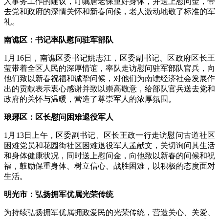
人事务工作的建议，叮嘱唐老保重好身体，并送上慰问金，带
去党和政府的深情关怀和新春问候，老人激动地敬了标准的军
礼。
南谯区：书记率队慰问驻军部队
1月16日，南谯区委书记姚志江，区委副书记、区政府区长王
莹带着全区人民的深厚情谊，率队走访慰问驻军部队官兵，向
他们致以新春祝福和诚挚问候，对他们为南谯经济社会发展作
出的贡献表示衷心感谢并致以崇高敬意，给部队官兵送去党和
政府的关怀与温暖，营造了尊崇军人的浓厚氛围。
琅琊区：区长慰问困难退役军人
1月13日上午，区委副书记、区长王政一行走访慰问古道社区
困难党员和花园街社区困难退役军人孟献文，关切询问其生活
和身体健康状况，同时送上慰问金，向他致以新春的问候和祝
福，鼓励保重身体、树立信心、战胜困难，以积极的态度面对
生活。
明光市：弘扬拥军优属光荣传统
为持续弘扬拥军优属拥政爱民的光荣传统，营造关心、关爱、