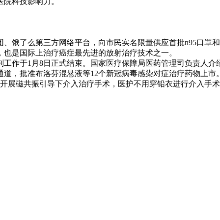
医院科技影响力。
团、饿了么第三方网络平台，向市民实名限量供应首批n95口罩
，也是国际上治疗癌症最先进的放射治疗技术之一。
录谈判工作于1月8日正式结束。国家医疗保障局医药管理司负责人
评通道，批准布洛芬混悬液等12个新冠病毒感染对症治疗药物上市
徽首家开展磁共振引导下介入治疗手术，医护不用穿铅衣进行介入手