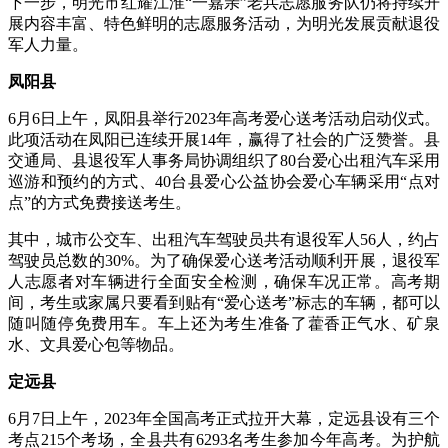
下一步，明光市红耀江淮“一嘉亲”老兵志愿服务队仍将持续开
展内容丰富、特色鲜明的志愿服务活动，为明光发展贡献退役
军人力量。
凤阳县
6月6日上午，凤阳县举行2023年高考爱心送考活动启动仪式。
此项活动在凤阳已连续开展14年，赢得了社会的广泛赞誉。县
交通局、县退役军人事务局协调组织了80台爱心出租汽车采用
巡游和预约的方式、40台县爱心公益协会爱心车辆采用“点对
点”的方式免费接送考生。
其中，城市公交车、出租汽车驾驶员共有退役军人56人，约占
驾驶员总数的30%。为了确保爱心送考活动顺利开展，退役军
人志愿者对车辆进行全面安全检测，确保车况正常。高考期
间，考生或家属只要看到贴有“爱心送考”标志的车辆，都可以
随叫随停免费用车。车上还为考生准备了藿香正气水、矿泉
水、文具爱心包等物品。
定远县
6月7日上午，2023年全国高考正式拉开大幕，定远县设有三个
考点215个考场，全县共有6293名考生参加今年高考。为护航