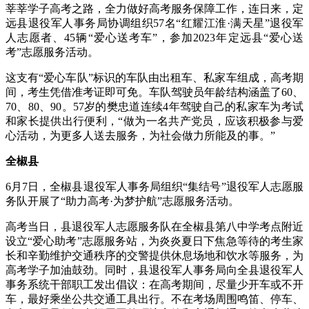
莘莘学子高考之路，全力做好高考服务保障工作，连日来，定
远县退役军人事务局协调组织57名“红耀江淮·满天星”退役军
人志愿者、45辆“爱心送考车”，参加2023年定远县“爱心送
考”志愿服务活动。
这支有“爱心车队”标识的车队由出租车、私家车组成，高考期
间，考生凭借准考证即可免。车队驾驶员年龄结构涵盖了60、
70、80、90。57岁的樊忠道连续4年驾驶自己的私家车为考试
和家长提供出行便利，“做为一名共产党员，应该积极参与爱
心活动，为更多人送去服务，为社会做力所能及的事。”
全椒县
6月7日，全椒县退役军人事务局组织“集结号”退役军人志愿服
务队开展了“助力高考·为梦护航”志愿服务活动。
高考当日，县退役军人志愿服务队在全椒县第八中学考点附近
设立“爱心助考”志愿服务站，为炎炎夏日下焦急等待的考生家
长和辛勤维护交通秩序的交警提供休息场地和饮水等服务，为
高考学子加油鼓劲。同时，县退役军人事务局向全县退役军人
事务系统干部职工发出倡议：在高考期间，尽量少开车或不开
车，最好乘坐公共交通工具出行。不在考场周围鸣笛、停车、