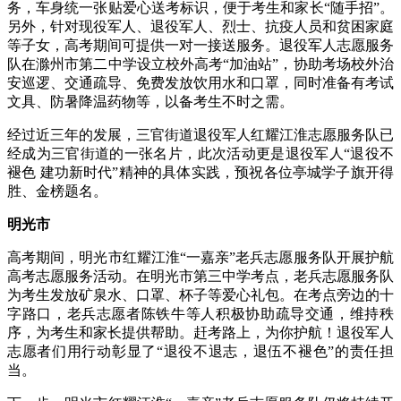
务，车身统一张贴爱心送考标识，便于考生和家长“随手招”。
另外，针对现役军人、退役军人、烈士、抗疫人员和贫困家庭
等子女，高考期间可提供一对一接送服务。退役军人志愿服务
队在滁州市第二中学设立校外高考“加油站”，协助考场校外治
安巡逻、交通疏导、免费发放饮用水和口罩，同时准备有考试
文具、防暑降温药物等，以备考生不时之需。
经过近三年的发展，三官街道退役军人红耀江淮志愿服务队已
经成为三官街道的一张名片，此次活动更是退役军人“退役不
褪色 建功新时代”精神的具体实践，预祝各位亭城学子旗开得
胜、金榜题名。
明光市
高考期间，明光市红耀江淮“一嘉亲”老兵志愿服务队开展护航
高考志愿服务活动。在明光市第三中学考点，老兵志愿服务队
为考生发放矿泉水、口罩、杯子等爱心礼包。在考点旁边的十
字路口，老兵志愿者陈铁牛等人积极协助疏导交通，维持秩
序，为考生和家长提供帮助。赶考路上，为你护航！退役军人
志愿者们用行动彰显了“退役不退志，退伍不褪色”的责任担
当。