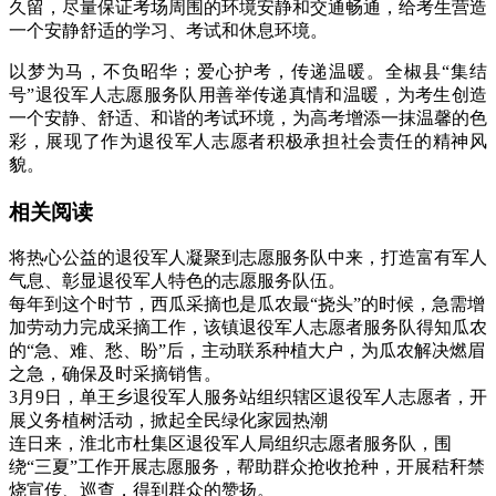
久留，尽量保证考场周围的环境安静和交通畅通，给考生营造
一个安静舒适的学习、考试和休息环境。
以梦为马，不负昭华；爱心护考，传递温暖。全椒县“集结
号”退役军人志愿服务队用善举传递真情和温暖，为考生创造
一个安静、舒适、和谐的考试环境，为高考增添一抹温馨的色
彩，展现了作为退役军人志愿者积极承担社会责任的精神风
貌。
相关阅读
将热心公益的退役军人凝聚到志愿服务队中来，打造富有军人
气息、彰显退役军人特色的志愿服务队伍。
每年到这个时节，西瓜采摘也是瓜农最“挠头”的时候，急需增
加劳动力完成采摘工作，该镇退役军人志愿者服务队得知瓜农
的“急、难、愁、盼”后，主动联系种植大户，为瓜农解决燃眉
之急，确保及时采摘销售。
3月9日，单王乡退役军人服务站组织辖区退役军人志愿者，开
展义务植树活动，掀起全民绿化家园热潮
连日来，淮北市杜集区退役军人局组织志愿者服务队，围
绕“三夏”工作开展志愿服务，帮助群众抢收抢种，开展秸秆禁
烧宣传、巡查，得到群众的赞扬。