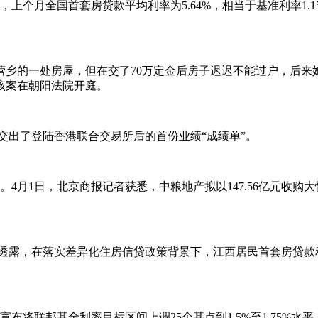
上个月全国首套房贷款平均利率为5.64%，相当于基准利率1.15
营乡的一处房屋，但在交了70万定金后房子迟迟不能过户，后来
，该案在朝阳法院开庭。
产”)交出了登陆香港联合交易所后的首份业绩“成绩单”。
月1日，北京商报记者获悉，中粮地产拟以147.56亿元收购大
也透露，在落实差异化住房信贷政策背景下，江西居民首套房贷款利
布将联邦基金利率目标区间上调25个基点到1.5%至1.75%