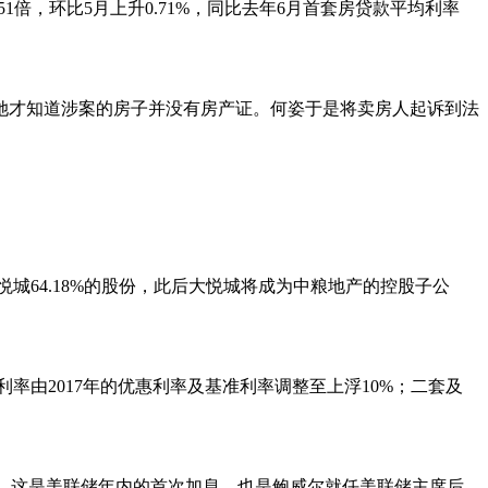
1倍，环比5月上升0.71%，同比去年6月首套房贷款平均利率
她才知道涉案的房子并没有房产证。何姿于是将卖房人起诉到法
悦城64.18%的股份，此后大悦城将成为中粮地产的控股子公
率由2017年的优惠利率及基准利率调整至上浮10%；二套及
水平，这是美联储年内的首次加息，也是鲍威尔就任美联储主席后