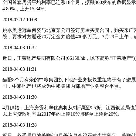
全国首套房贷平均利率已连涨18个月，据融360发布的数据显示，
4.89%，上升15.34%。
2018-07-12 10:08
跳水奥运冠军何姿与北京某公司签订房屋买卖合同，购买来广
院，要求对方返还70万定金并赔偿400多万元。3月29日上午
2018-04-03 11:32
近日，正荣地产集团有限公司(06158.hk，以下简称“正荣地
2018-04-03 11:31
酝酿8个月有余的中粮集团旗下地产业务板块重组终于有了进展。4
司，中粮地产也将成为中粮集团内部地产业务整合平台。
2018-04-03 11:30
4月伊始，上海房贷利率优惠将从9折调至9.5折。江西银监局
以上房贷款利率由2017年的上浮10%调整至上浮近20%。
2018-04-03 11:28
近日，备受瞩目的美联储3月份议息会议正式尘埃落定，美联储宣