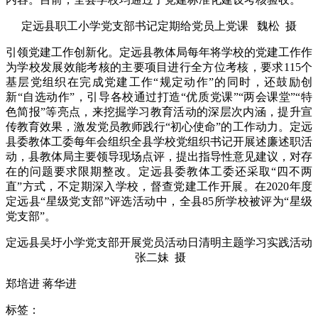
定远县职工小学党支部书记定期给党员上党课 魏松 摄
引领党建工作创新化。定远县教体局每年将学校的党建工作作
为学校发展效能考核的主要项目进行全方位考核，要求115个
基层党组织在完成党建工作“规定动作”的同时，还鼓励创
新“自选动作”，引导各校通过打造“优质党课”“两会课堂”“特
色简报”等亮点，来挖掘学习教育活动的深层次内涵，提升宣
传教育效果，激发党员教师践行“初心使命”的工作动力。定远
县委教体工委每年会组织全县学校党组织书记开展述廉述职活
动，县教体局主要领导现场点评，提出指导性意见建议，对存
在的问题要求限期整改。定远县委教体工委还采取“四不两
直”方式，不定期深入学校，督查党建工作开展。在2020年度
定远县“星级党支部”评选活动中，全县85所学校被评为“星级
党支部”。
定远县吴圩小学党支部开展党员活动日清明主题学习实践活动
张二妹 摄
郑培进 蒋华进
标签：