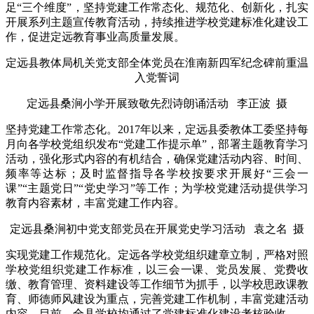
足“三个维度”，坚持党建工作常态化、规范化、创新化，扎实
开展系列主题宣传教育活动，持续推进学校党建标准化建设工
作，促进定远教育事业高质量发展。
定远县教体局机关党支部全体党员在淮南新四军纪念碑前重温
入党誓词
定远县桑涧小学开展致敬先烈诗朗诵活动 李正波 摄
坚持党建工作常态化。2017年以来，定远县委教体工委坚持每
月向各学校党组织发布“党建工作提示单”，部署主题教育学习
活动，强化形式内容的有机结合，确保党建活动内容、时间、
频率等达标；及时监督指导各学校按要求开展好“三会一
课”“主题党日”“党史学习”等工作；为学校党建活动提供学习
教育内容素材，丰富党建工作内容。
定远县桑涧初中党支部党员在开展党史学习活动 袁之名 摄
实现党建工作规范化。定远各学校党组织建章立制，严格对照
学校党组织党建工作标准，以三会一课、党员发展、党费收
缴、教育管理、资料建设等工作细节为抓手，以学校思政课教
育、师德师风建设为重点，完善党建工作机制，丰富党建活动
内容。目前，全县学校均通过了党建标准化建设考核验收。