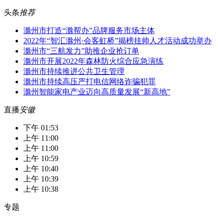
头条
推荐
滁州市打造“滁帮办”品牌服务市场主体
2022年“智汇滁州·会客虹桥”揭榜挂帅人才活动成功举办
滁州市“三航发力”助推企业抢订单
滁州市开展2022年森林防火综合应急演练
滁州市持续推进公共卫生管理
滁州市持续高压严打电信网络诈骗犯罪
滁州智能家电产业迈向高质量发展“新高地”
直播
安徽
下午 01:53
上午 11:00
上午 11:00
上午 10:59
上午 10:40
上午 10:39
上午 10:38
专题