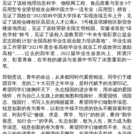
见证了该校地理信息科学、物联网工程、食品质量与安全3个
应用型专业荣登校友会网中国大学一流专业（应用型）榜首，
见证了我校在“2022软科中国大学排名”实现连续五年上升，见
证了该校会峰校区高层次人才公寓4、5号楼及琅琊校区新宿舍
楼拔地而起，见证了该校荣获全国文明校园、安徽省首批“绿
色学校”称号，见证了该校入选教育部“‘中央专项彩票公益金
宏志助航计划’全国高校毕业生就业能力培训基地”，毕业生就
业工作荣获“2021年度全省高校毕业生就业工作成效突出激励
高校”……过去的四年里，2022届毕业生奋发向上、挥洒汗
水、彰显青春，在学校的建设与发展中书写了浓墨重彩的一
笔。
郑朝贵说，青年的命运，从来都同时代紧密相连。同学们于建
团百年、党的二十大召开之年毕业，是时代赋予的光荣印记。
希望同学们做胸怀天下、矢志报国的进步青年，用赤诚的爱国
情怀，作为自己人生路上的航海图和指南针，用爱国情、强国
志、报国行，书写人生的绚丽篇章。希望同学们做勤学深思、
锐意创新的有为青年，以初生牛犊不怕虎的劲头不断探索和尝
试，时刻牢记“修德、求是、博学、笃行”的校训，秉持“勤学
善思、知行合一”的学风，矢志创新，敢为人先，努力成为勤
学深思、锐意创新的有为青年。希望同学们做锲而不舍、矢志
奋斗的奋进青年，在顺境中不懈怠，在逆境中不气馁，永远保