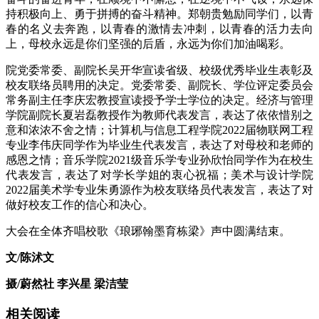
持积极向上、勇于拼搏的奋斗精神。郑朝贵勉励同学们，以青
春的名义去奔跑，以青春的激情去冲刺，以青春的活力去向
上，母校永远是你们坚强的后盾，永远为你们加油喝彩。
院党委常委、副院长吴开华宣读省级、校级优秀毕业生表彰及
校友联络员聘用的决定。党委常委、副院长、学位评定委员会
常务副主任李庆宏教授宣读授予学士学位的决定。经济与管理
学院副院长夏岩磊教授作为教师代表发言，表达了依依惜别之
意和浓浓不舍之情；计算机与信息工程学院2022届物联网工程
专业李伟庆同学作为毕业生代表发言，表达了对母校和老师的
感恩之情；音乐学院2021级音乐学专业孙欣怡同学作为在校生
代表发言，表达了对学长学姐的衷心祝福；美术与设计学院
2022届美术学专业朱勇源作为校友联络员代表发言，表达了对
做好校友工作的信心和决心。
大会在全体齐唱校歌《琅琊翰墨育栋梁》声中圆满结束。
文/陈沭文
摄/蔚然社 李兴星 梁洁莹
相关阅读