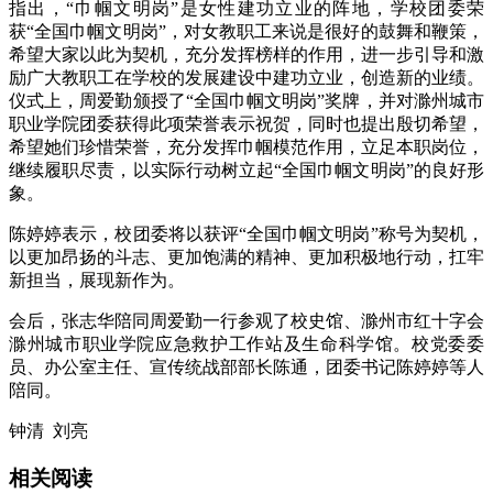
指出，“巾帼文明岗”是女性建功立业的阵地，学校团委荣
获“全国巾帼文明岗”，对女教职工来说是很好的鼓舞和鞭策，
希望大家以此为契机，充分发挥榜样的作用，进一步引导和激
励广大教职工在学校的发展建设中建功立业，创造新的业绩。
仪式上，周爱勤颁授了“全国巾帼文明岗”奖牌，并对滁州城市
职业学院团委获得此项荣誉表示祝贺，同时也提出殷切希望，
希望她们珍惜荣誉，充分发挥巾帼模范作用，立足本职岗位，
继续履职尽责，以实际行动树立起“全国巾帼文明岗”的良好形
象。
陈婷婷表示，校团委将以获评“全国巾帼文明岗”称号为契机，
以更加昂扬的斗志、更加饱满的精神、更加积极地行动，扛牢
新担当，展现新作为。
会后，张志华陪同周爱勤一行参观了校史馆、滁州市红十字会
滁州城市职业学院应急救护工作站及生命科学馆。校党委委
员、办公室主任、宣传统战部部长陈通，团委书记陈婷婷等人
陪同。
钟清 刘亮
相关阅读