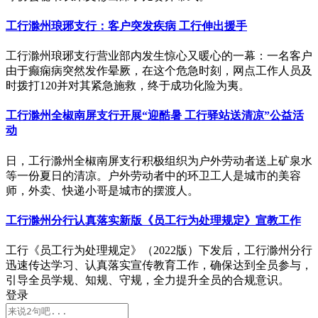
工行滁州琅琊支行：客户突发疾病 工行伸出援手
工行滁州琅琊支行营业部内发生惊心又暖心的一幕：一名客户
由于癫痫病突然发作晕厥，在这个危急时刻，网点工作人员及
时拨打120并对其紧急施救，终于成功化险为夷。
工行滁州全椒南屏支行开展“迎酷暑 工行驿站送清凉”公益活
动
日，工行滁州全椒南屏支行积极组织为户外劳动者送上矿泉水
等一份夏日的清凉。户外劳动者中的环卫工人是城市的美容
师，外卖、快递小哥是城市的摆渡人。
工行滁州分行认真落实新版《员工行为处理规定》宣教工作
工行《员工行为处理规定》（2022版）下发后，工行滁州分行
迅速传达学习、认真落实宣传教育工作，确保达到全员参与，
引导全员学规、知规、守规，全力提升全员的合规意识。
登录