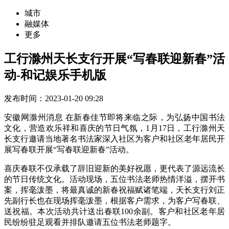
城市
融媒体
更多
工行滁州天长支行开展“写春联迎新春”活
动-和记娱乐手机版
发布时间：2023-01-20 09:28
安徽网滁州消息 在新春佳节即将来临之际，为弘扬中国书法
文化，营造欢乐祥和喜庆的节日气氛，1月17日，工行滁州天
长支行邀请当地著名书法家深入社区为客户和社区老年居民开
展写春联开展“写春联迎新春”活动。
喜庆春联不仅承载了辞旧迎新的美好祝愿，更代表了源远流长
的节日传统文化。活动现场，五位书法老师热情洋溢，摆开书
案，挥毫泼墨，将最真诚的新春祝福赋诸笔端，天长支行刘正
先副行长也在现场挥毫泼墨，根据客户需求，为客户写春联、
送祝福。本次活动共计送出春联100余副。客户和社区老年居
民纷纷驻足观看并排队邀请五位书法老师题字。