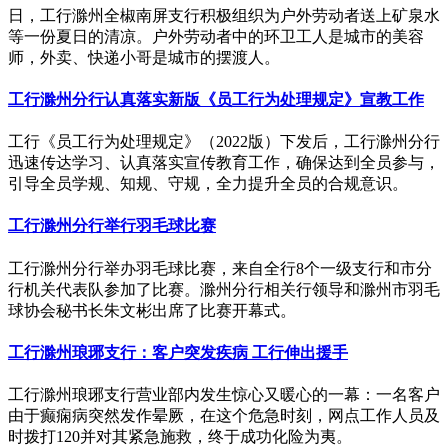
日，工行滁州全椒南屏支行积极组织为户外劳动者送上矿泉水
等一份夏日的清凉。户外劳动者中的环卫工人是城市的美容
师，外卖、快递小哥是城市的摆渡人。
工行滁州分行认真落实新版《员工行为处理规定》宣教工作
工行《员工行为处理规定》（2022版）下发后，工行滁州分行
迅速传达学习、认真落实宣传教育工作，确保达到全员参与，
引导全员学规、知规、守规，全力提升全员的合规意识。
工行滁州分行举行羽毛球比赛
工行滁州分行举办羽毛球比赛，来自全行8个一级支行和市分
行机关代表队参加了比赛。滁州分行相关行领导和滁州市羽毛
球协会秘书长朱文彬出席了比赛开幕式。
工行滁州琅琊支行：客户突发疾病 工行伸出援手
工行滁州琅琊支行营业部内发生惊心又暖心的一幕：一名客户
由于癫痫病突然发作晕厥，在这个危急时刻，网点工作人员及
时拨打120并对其紧急施救，终于成功化险为夷。