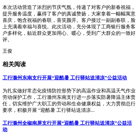
本次活动营造了浓烈的节庆气氛，传递了对客户的新春祝福，
提升服务温度，赢得了客户的真诚赞扬，大家拿着一幅幅寓意
喜庆，饱含祝福的春联，喜笑颜开。客户接过一副副春联，脸
上充满着幸福与喜悦。此次活动，充分体现了工商银行服务客
户多样化，贴近群众更加用心、暖心，受到广大群众的一致好
评。
王俊
相关阅读
工行滁州东南支行开展“迎酷暑 工行驿站送清凉”公益活动
为扎实做好常态化疫情防控形势下的高温作业和高温天气作业
劳动保护工作，工行滁州东南支行进一步落实防暑降温主体责
任，切实维护广大职工的劳动和生命健康权益，大力贯彻总行
要求，积极开展 “迎酷暑 工行驿站送清凉...
工行滁州全椒南屏支行开展“迎酷暑 工行驿站送清凉”公益活
动