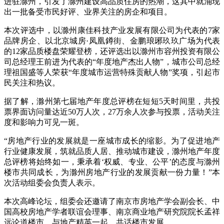
进驻滁州，引发了滁州建设高品质住房的热潮，这其中就涌现
出一批备受市民好评、业界关注的房企和项目。
本次评选中，以滁州康佳科技产业发展有限公司为代表的7家
品牌房企、以北京城房·凤凰鐏街、金鹏琅琊玖玖广场为代表
的12家品质楼盘荣耀登榜，还评选出以滁州市容州投资有限公
司总经理王前进为代表的“年度地产杰出人物”，城市公司总经
理祖国盛等人荣获“年度城市运营特殊贡献人物”奖项，引起市
民关注和热议。
据了解，滁州第七届地产年度总评榜在短短5天时间里，共投
票界面访问量达近50万人次，27万余人次参与投票，活动关注
度和影响力可见一斑。
“房地产行业的发展就是一座城市成长的缩影。为了促进地产
行业健康发展，筑就品质人居、推动城市建设，滁州地产年度
总评榜将始终如一，秉承着‘权威、专业、公平’的态度与滁州
楼市共同成长，为滁州房地产行业的发展贡献一份力量！”本
次活动组委会负责人表示。
本次高峰论坛，组委会还邀请了南京市房地产学会副会长、中
国高校房地产学者联谊会理事、南京商业地产研究院院长孟祥
远论道楼市，与地产精英一起，共话楼市发展。