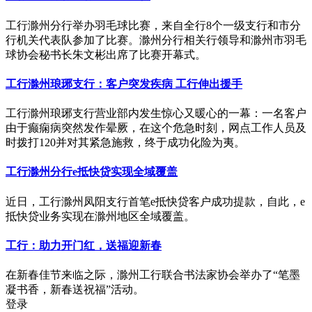
工行滁州分行举办羽毛球比赛，来自全行8个一级支行和市分
行机关代表队参加了比赛。滁州分行相关行领导和滁州市羽毛
球协会秘书长朱文彬出席了比赛开幕式。
工行滁州琅琊支行：客户突发疾病 工行伸出援手
工行滁州琅琊支行营业部内发生惊心又暖心的一幕：一名客户
由于癫痫病突然发作晕厥，在这个危急时刻，网点工作人员及
时拨打120并对其紧急施救，终于成功化险为夷。
工行滁州分行e抵快贷实现全域覆盖
近日，工行滁州凤阳支行首笔e抵快贷客户成功提款，自此，e
抵快贷业务实现在滁州地区全域覆盖。
工行：助力开门红，送福迎新春
在新春佳节来临之际，滁州工行联合书法家协会举办了“笔墨
凝书香，新春送祝福”活动。
登录