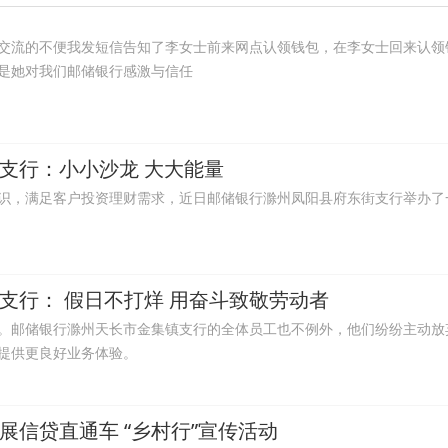
交流的不便我发短信告知了李女士前来网点认领钱包，在李女士回来认领
是她对我们邮储银行感激与信任
支行：小小沙龙 大大能量
识，满足客户投资理财需求，近日邮储银行滁州凤阳县府东街支行举办了
支行： 假日不打烊 用奋斗致敬劳动者
。邮储银行滁州天长市金集镇支行的全体员工也不例外，他们纷纷主动放
提供更良好业务体验。
信贷直通车 “乡村行”宣传活动