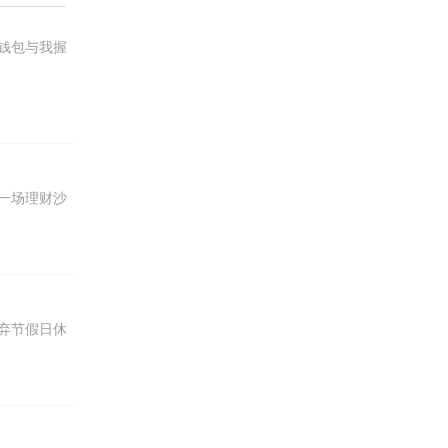
钱包与我握
一场理财沙
弃节假日休