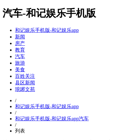
汽车-和记娱乐手机版
和记娱乐手机版-和记娱乐app
新闻
房产
教育
汽车
旅游
美食
百姓关注
县区新闻
琅琊文苑
/
和记娱乐手机版-和记娱乐app
/
和记娱乐手机版-和记娱乐app
汽车
/
列表