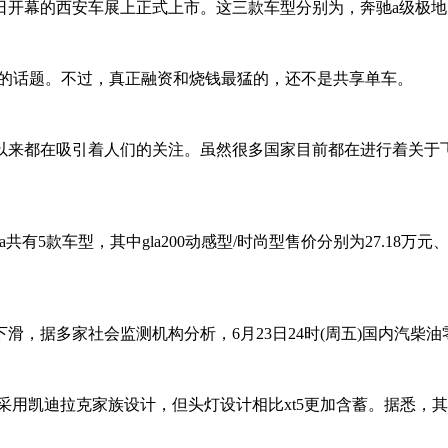
日开幕的西安车展上正式上市。这三款车型分别为，奔驰a级极地限
道的话题。不过，真正融资和烧钱最猛的，还不是共享单车。
以来都在吸引着人们的关注。虽然很多国家目前都在进行着关于
款车型，其中gla200动感型/时尚型售价分别为27.18万元、29.0
据多家社会监测机构分析，6月23日24时(周五)国内汽柴油零
用凯迪拉克家族设计，但头灯设计相比xt5更加含蓄。据悉，其将于