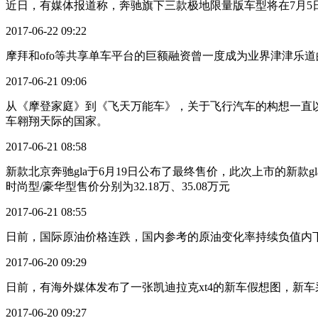
近日，有媒体报道称，奔驰旗下三款极地限量版车型将在7月5
2017-06-22 09:22
摩拜和ofo等共享单车平台的巨额融资曾一度成为业界津津乐
2017-06-21 09:06
从《摩登家庭》到《飞天万能车》，关于飞行汽车的构想一直
车翱翔天际的国家。
2017-06-21 08:58
新款北京奔驰gla于6月19日公布了最终售价，此次上市的新款gla共有5
时尚型/豪华型售价分别为32.18万、35.08万元
2017-06-21 08:55
日前，国际原油价格连跌，国内参考的原油变化率持续负值内下滑，
2017-06-20 09:29
日前，有海外媒体发布了一张凯迪拉克xt4的新车假想图，新车采
2017-06-20 09:27