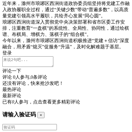
近年来，滁州市琅琊区西涧街道政协委员组坚持将党建工作融
入政协履职全过程，通过“关键少数”带动“普遍多数”，以高质
量党建引领高水平履职，共绘齐心发展“同心圆”。
琅琊区西涧街道深入贯彻党中央决策部署和省市区委工作安
排，注重教育“一盘棋”的系统性、全局性、协同性，通过绘棋
谱、布棋局、增棋力、落棋子的“组合棋”。
今年以来，滁州市琅琊区西涧街道积极推进“党建＋信访”深度
融合，用矛盾“熄灭”促服务“升温”，及时化解难题于基层。
登录
评论一下
评论
0
人参与,
0
条评论
还没有评论，快来抢沙发吧！
最热评论
最新评论
已有
0
人参与，点击查看更多精彩评论
请输入验证码
×