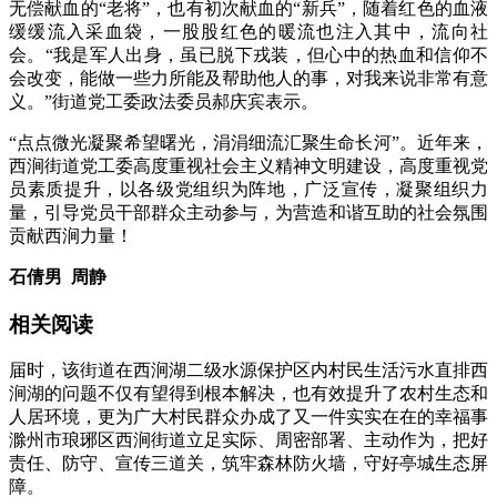
无偿献血的“老将”，也有初次献血的“新兵”，随着红色的血液
缓缓流入采血袋，一股股红色的暖流也注入其中，流向社
会。“我是军人出身，虽已脱下戎装，但心中的热血和信仰不
会改变，能做一些力所能及帮助他人的事，对我来说非常有意
义。”街道党工委政法委员郝庆宾表示。
“点点微光凝聚希望曙光，涓涓细流汇聚生命长河”。近年来，
西涧街道党工委高度重视社会主义精神文明建设，高度重视党
员素质提升，以各级党组织为阵地，广泛宣传，凝聚组织力
量，引导党员干部群众主动参与，为营造和谐互助的社会氛围
贡献西涧力量！
石倩男 周静
相关阅读
届时，该街道在西涧湖二级水源保护区内村民生活污水直排西
涧湖的问题不仅有望得到根本解决，也有效提升了农村生态和
人居环境，更为广大村民群众办成了又一件实实在在的幸福事
滁州市琅琊区西涧街道立足实际、周密部署、主动作为，把好
责任、防守、宣传三道关，筑牢森林防火墙，守好亭城生态屏
障。