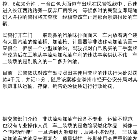
控。6点30分许，一台白色大面包车出现在民警视线中，迅速
进入长江西路路旁一废弃厂房院内，等候多时的民警立即尾随
进入并拉响警报将其查获，经核查该车正是那台涉嫌报废的车
辆。
民警打开车门，一股刺鼻的汽油味扑面而来，车内放着两个装
有大量汽油的储油桶、加油枪、计量器等非法移动加油装置一
应俱全，俨然一个小型加油站。驾驶员对自己购买的二手套牌
车改装后在工地从事流动加私油牟利的违法事实供认不讳，车
上装载的是刚购入的一千多升汽油。
目前，民警依法对该车驾驶员田某使用套牌的违法行为处以罚
款4千元，并记12分，随后该案移交滁州市经开公安分局对其
涉嫌非法运输、存储、销售危险物质进行行政处罚。
据交警部门介绍，非法流动加油车设备不专业，运输不规范，
也没有专业操作人员，车上装载的是危险易燃化学品，就像一
个“移动炸弹”，一旦遇到火源爆炸，后果不堪设想。 非法流
动加油车的油品来源复杂，质量堪忧，长期使用会严重影响发