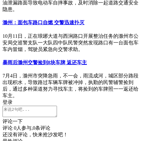
油泄漏路面导致电动车自摔事故，及时消除一起道路交通安全
隐患。
滁州：面包车路口自燃 交警迅速扑灭
10月11日，正在琅琊大道与西涧路口开展整治任务的滁州市公
安局交巡警支队一大队四中队民警突然发现路口有一台面包车
车内冒烟，驾驶员紧急向交警求助。
暴雨后滁州交警捡到8块车牌 返还车主
7月4日，滁州市突降急雨，不一会，雨流成河，城区部分路段
出现积水，导致路过车辆车牌被冲掉，执勤的民警辅警捡到
后，通过多种渠道努力寻找车主，将捡到的车牌照一一返还给
车主。
登录
评论一下
评论
0
人参与,
0
条评论
还没有评论，快来抢沙发吧！