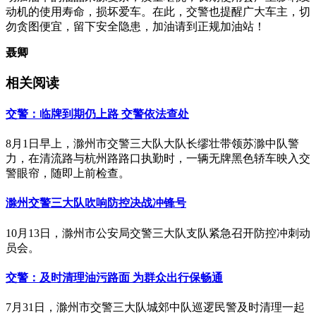
动机的使用寿命，损坏爱车。在此，交警也提醒广大车主，切
勿贪图便宜，留下安全隐患，加油请到正规加油站！
聂卿
相关阅读
交警：临牌到期仍上路 交警依法查处
8月1日早上，滁州市交警三大队大队长缪壮带领苏滁中队警
力，在清流路与杭州路路口执勤时，一辆无牌黑色轿车映入交
警眼帘，随即上前检查。
滁州交警三大队吹响防控决战冲锋号
10月13日，滁州市公安局交警三大队支队紧急召开防控冲刺动
员会。
交警：及时清理油污路面 为群众出行保畅通
7月31日，滁州市交警三大队城郊中队巡逻民警及时清理一起