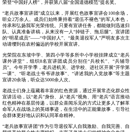
荣登“中国好人榜”，并获第八届“全国道德模范”提名奖。
“老兵故事宣讲团”成立以来，开展红色故事宣讲会100余场，
听众2万余人。成员们始终秉持着“退伍不褪色”的军人本色，
传承和弘扬我军光荣传统。只要有宣讲任务，都能做到迅速归
队、认真准备讲稿，从来没有一人“掉链子、拖后腿”。宣讲团
的“明星成员”——“中国好人”、“最美退役军人”严明友多次主
动请缨到在农村偏远的学校开展宣讲。
光荣院在东坡中学、第四小学等多所中小学校挂牌成立“老兵
课外讲堂”，组织8名宣讲团成员分别任“兵校长”、“兵辅导
员”。今年开学季，老兵进机关、进学校、进社区开展“开学第
一课”、“听老战士爷爷讲故事”、“讲述我的入党故事”等主题
宣讲20余场，听众达5000余人次。
老战士们身上蕴藏着丰富的红色资源，通过开展常态化群众性
宣讲活动，以“老兵”身份、从“老兵”视角、用“老兵”语言推动
红色精神在基层传递，以群众喜闻乐见的方式让更多人了解革
命军人在战场上的英雄事迹，在生活中的正能量故事，引导社
会群体更好地认识和认同革命精神。
“老兵故事宣讲团”作为引导退役军人自我激励、自我完善、自