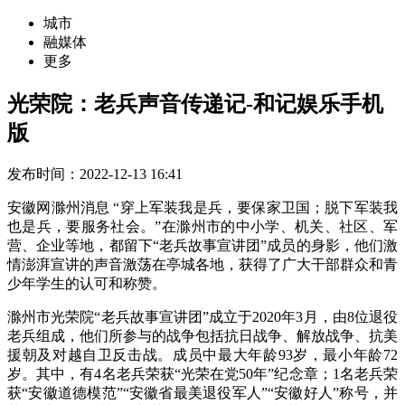
城市
融媒体
更多
光荣院：老兵声音传递记-和记娱乐手机
版
发布时间：2022-12-13 16:41
安徽网滁州消息 “穿上军装我是兵，要保家卫国；脱下军装我
也是兵，要服务社会。”在滁州市的中小学、机关、社区、军
营、企业等地，都留下“老兵故事宣讲团”成员的身影，他们激
情澎湃宣讲的声音激荡在亭城各地，获得了广大干部群众和青
少年学生的认可和称赞。
滁州市光荣院“老兵故事宣讲团”成立于2020年3月，由8位退役
老兵组成，他们所参与的战争包括抗日战争、解放战争、抗美
援朝及对越自卫反击战。成员中最大年龄93岁，最小年龄72
岁。其中，有4名老兵荣获“光荣在党50年”纪念章；1名老兵荣
获“安徽道德模范”“安徽省最美退役军人”“安徽好人”称号，并