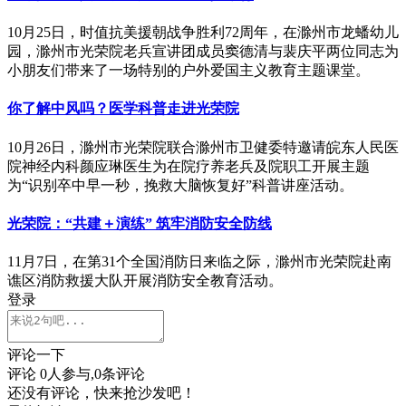
10月25日，时值抗美援朝战争胜利72周年，在滁州市龙蟠幼儿
园，滁州市光荣院老兵宣讲团成员窦德清与裴庆平两位同志为
小朋友们带来了一场特别的户外爱国主义教育主题课堂。
你了解中风吗？医学科普走进光荣院
10月26日，滁州市光荣院联合滁州市卫健委特邀请皖东人民医
院神经内科颜应琳医生为在院疗养老兵及院职工开展主题
为“识别卒中早一秒，挽救大脑恢复好”科普讲座活动。
光荣院：“共建＋演练” 筑牢消防安全防线
11月7日，在第31个全国消防日来临之际，滁州市光荣院赴南
谯区消防救援大队开展消防安全教育活动。
登录
评论一下
评论
0
人参与,
0
条评论
还没有评论，快来抢沙发吧！