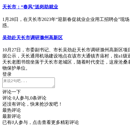
天长市：“春风”送岗助就业
1月28日，在天长市2023年“迎新春促就业企业用工招聘会
惑。
吴劲赴天长市调研滁州高新区
10月27日，市委副书记、市长吴劲赴天长市调研滁州高新区
据公示，天长通用机场建设地点在该市大通镇齐庙村，按a1级
天长老图书馆坐落于天长市老城区，随着时代变迁，这座沧桑
物保护单位。
登录
评论一下
评论
0
人参与,
0
条评论
还没有评论，快来抢沙发吧！
最热评论
最新评论
已有
0
人参与，点击查看更多精彩评论