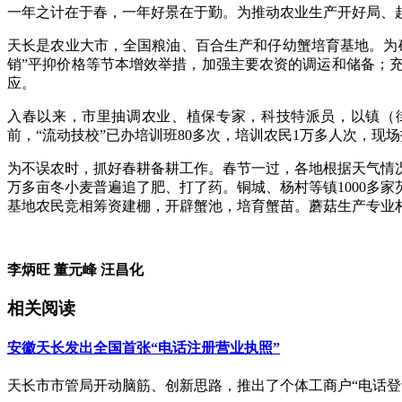
一年之计在于春，一年好景在于勤。为推动农业生产开好局、起
天长是农业大市，全国粮油、百合生产和仔幼蟹培育基地。为
销”平抑价格等节本增效举措，加强主要农资的调运和储备；
应。
入春以来，市里抽调农业、植保专家，科技特派员，以镇（街
前，“流动技校”已办培训班80多次，培训农民1万多人次，现场指
为不误农时，抓好春耕备耕工作。春节一过，各地根据天气情
万多亩冬小麦普遍追了肥、打了药。铜城、杨村等镇1000多
基地农民竞相筹资建棚，开辟蟹池，培育蟹苗。蘑菇生产专业
李炳旺 董元峰 汪昌化
相关阅读
安徽天长发出全国首张“电话注册营业执照”
天长市市管局开动脑筋、创新思路，推出了个体工商户“电话登