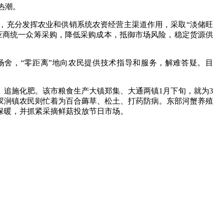
热潮。
，充分发挥农业和供销系统农资经营主渠道作用，采取“淡储旺
应商统一众筹采购，降低采购成本，抵御市场风险，稳定货源供
场舍，“零距离”地向农民提供技术指导和服务，解难答疑。目
追施化肥。该市粮食生产大镇郑集、大通两镇1月下旬，就为3
。汊涧镇农民则忙着为百合薅草、松土、打药防病。东部河蟹养殖
保暖，并抓紧采摘鲜菇投放节日市场。