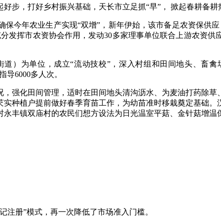
好步，打好乡村振兴基础，天长市立足抓“早”， 掀起春耕备耕
确保今年农业生产实现“双增”，新年伊始，该市备足农资保供应
充分发挥市农资协会作用，发动30多家理事单位联合上游农资供
道）为单位，成立“流动技校”，深入村组和田间地头、畜禽
导6000多人次。
况，强化田间管理，适时在田间地头清沟沥水、为麦油打药除草、
家芡实种植户提前做好春季育苗工作，为幼苗准时移栽奠定基础
村永丰镇双庙村的农民们想方设法为日光温室平菇、金针菇增温
记注册”模式，再一次降低了市场准入门槛。