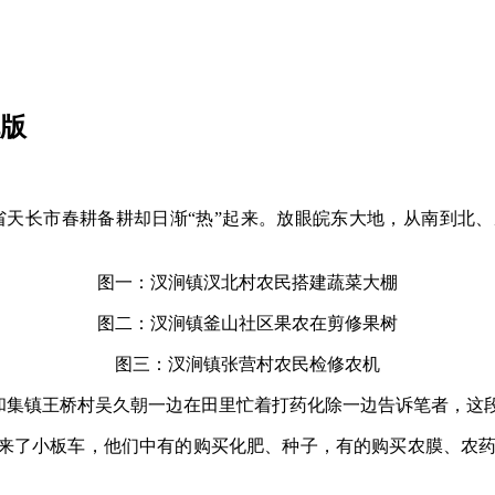
机版
徽省天长市春耕备耕却日渐“热”起来。放眼皖东大地，从南到北
图一：汊涧镇汊北村农民搭建蔬菜大棚
图二：汊涧镇釜山社区果农在剪修果树
图三：汊涧镇张营村农民检修农机
仁和集镇王桥村吴久朝一边在田里忙着打药化除一边告诉笔者，这
来了小板车，他们中有的购买化肥、种子，有的购买农膜、农药…