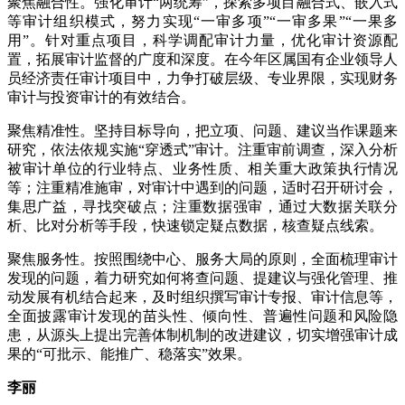
聚焦融合性。强化审计“两统筹”，探索多项目融合式、嵌入式
等审计组织模式，努力实现“一审多项”“一审多果”“一果多
用”。针对重点项目，科学调配审计力量，优化审计资源配
置，拓展审计监督的广度和深度。在今年区属国有企业领导人
员经济责任审计项目中，力争打破层级、专业界限，实现财务
审计与投资审计的有效结合。
聚焦精准性。坚持目标导向，把立项、问题、建议当作课题来
研究，依法依规实施“穿透式”审计。注重审前调查，深入分析
被审计单位的行业特点、业务性质、相关重大政策执行情况
等；注重精准施审，对审计中遇到的问题，适时召开研讨会，
集思广益，寻找突破点；注重数据强审，通过大数据关联分
析、比对分析等手段，快速锁定疑点数据，核查疑点线索。
聚焦服务性。按照围绕中心、服务大局的原则，全面梳理审计
发现的问题，着力研究如何将查问题、提建议与强化管理、推
动发展有机结合起来，及时组织撰写审计专报、审计信息等，
全面披露审计发现的苗头性、倾向性、普遍性问题和风险隐
患，从源头上提出完善体制机制的改进建议，切实增强审计成
果的“可批示、能推广、稳落实”效果。
李丽