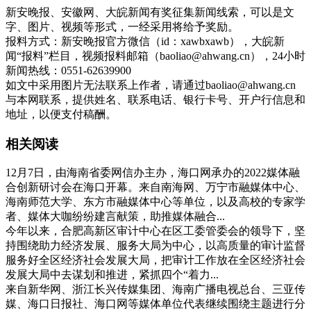
新安晚报、安徽网、大皖新闻有奖征集新闻线索，可以是文
字、图片、视频等形式，一经采用将给予奖励。
报料方式：新安晚报官方微信（id：xawbxawb），大皖新
闻“报料”栏目，视频报料邮箱（
baoliao@ahwang.cn
），24小时
新闻热线：0551-62639900
如文中采用图片无法联系上作者，请通过
baoliao@ahwang.cn
与本网联系，提供姓名、联系电话、银行卡号、开户行信息和
地址，以便支付稿酬。
相关阅读
12月7日，由海南省委网信办主办，海口网承办的2022媒体融
合创新研讨会在海口开幕。来自南海网、万宁市融媒体中心、
海南师范大学、东方市融媒体中心等单位，以及高校的专家学
者、媒体大咖纷纷建言献策，助推媒体融合...
今年以来，合肥高新区审计中心在区工委管委会的领导下，坚
持围绕助力经济发展、服务大局为中心，以高质量的审计监督
服务好全区经济社会发展大局，把审计工作放在全区经济社会
发展大局中去谋划和推进，紧抓四个“着力...
来自新华网、浙江长兴传媒集团、海南广播电视总台、三亚传
媒、海口日报社、海口网等媒体单位代表继续围绕主题进行分