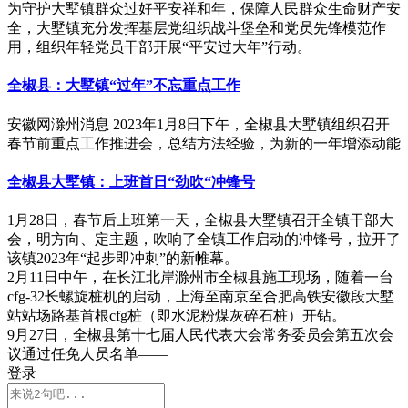
为守护大墅镇群众过好平安祥和年，保障人民群众生命财产安
全，大墅镇充分发挥基层党组织战斗堡垒和党员先锋模范作
用，组织年轻党员干部开展“平安过大年”行动。
全椒县：大墅镇“过年”不忘重点工作
安徽网滁州消息 2023年1月8日下午，全椒县大墅镇组织召开
春节前重点工作推进会，总结方法经验，为新的一年增添动能
全椒县大墅镇：上班首日“劲吹“冲锋号
1月28日，春节后上班第一天，全椒县大墅镇召开全镇干部大
会，明方向、定主题，吹响了全镇工作启动的冲锋号，拉开了
该镇2023年“起步即冲刺”的新帷幕。
2月11日中午，在长江北岸滁州市全椒县施工现场，随着一台
cfg-32长螺旋桩机的启动，上海至南京至合肥高铁安徽段大墅
站站场路基首根cfg桩（即水泥粉煤灰碎石桩）开钻。
9月27日，全椒县第十七届人民代表大会常务委员会第五次会
议通过任免人员名单——
登录