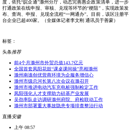
度，依托“皖企通”滁州分厅，动态完善惠企政策清单，进一步
打通政策在线申报、审核、兑现等环节的“梗阻”，实现政策发
布、查询、申报、兑现全流程“一网通办”。目前，该区注册平
台企业已超400家。（全媒体记者李文刚 通讯员于善蒙）
标签：
头条
推荐
前4个月滁州市外贸总值143.7亿元
全国首套凤阳花鼓“课桌课间操”亮相滁州
滁州南谯创优营商环境为企服务增信心
滁州市级总河长第八次会议在滁召开
滁州市推进电动汽车充电桩强制检定工作
凤阳强化人才支撑助力硅基产业发展
吴劲率队走访调研滁州府院、府检联动工作
滁州市部署重大事故隐患专项排查整治行动
直播
安徽
上午 08:57