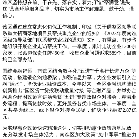
谯区坚持想在前、干在先、落在实，着力打造“亭满意 谯头
堡”营商环境服务品牌，切实为市场主体解难题、鼓干劲、强
信心。
该区通过建立常态化包保工作机制，印发《关于调整区领导联
系重大招商落地项目及帮扶重点企业的通知》《2023年度南谯
区级领导及部门联系帮扶企业的通知》文件，有重点、有步骤
地组织开展企业走访帮扶工作。一季度，累计走访企业1200余
家次，张贴包保责任牌450张，收集企业问题诉求589个，目前
均已全部办结。
围绕金融纾困，南谯区结合数字化“五进”“千名行长进万企”等
活动，搭建银企沟通桥梁，加强信息共享，为企业发展引入金
融“活水”，降低企业融资成本。今年以来，全区金融机构陆续
创新推出“园区贷”“贷投联动批量对接”等金融产品，并举办金
融助企纾困政策宣讲活动暨“五进”专题政银企对接会，精减业
务流程，提高贷款时效，更好服务各类市场主体。一季度，全
区共举办线上、线下银企对接会18场，解决企业融资2.87亿
元。
为实现惠企政策快速精准送达，切实推动惠企政策落地见效，
充分激发市场主体活力，南谯区加大政策“免申即享”推进力