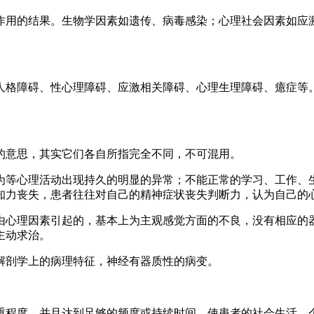
作用的结果。生物学因素如遗传、病毒感染；心理社会因素如应
人格障碍、性心理障碍、应激相关障碍、心理生理障碍、癔症等
的意思，其实它们各自所指完全不同，不可混用。
为等心理活动出现持久的明显的异常；不能正常的学习、工作、
知力丧失，患者往往对自己的精神症状丧失判断力，认为自己的
由心理因素引起的，基本上为主观感觉方面的不良，没有相应的
主动求治。
解剖学上的病理特征，神经有器质性的病变。
重程度，并且达到足够的频度或持续时间，使患者的社会生活、