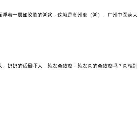
面浮着一层如胶脂的粥浆，这就是潮州糜（粥）。广州中医药大
头。奶奶的话最吓人：染发会致癌！染发真的会致癌吗？真相到