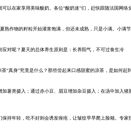
在家享用美味酸奶。各位“酸奶迷”们，赶快跟随法国网络女性杂志
义是夏熟作物的籽粒开始灌浆饱满，但还未成熟，只是小满。小满
何应对呢？夏天的总体养生原则是：长养阳气，不可过食生冷
凉茶“真身”究竟是什么？那些尝起来口感甜蜜的凉茶，是如何起
增加薯类摄入；通过赤小豆、眉豆增加杂豆摄入；在汤中加入猪肝
们保持年轻，吃不好则会诱发痤疮，让皱纹早早爬上脸颊。专家