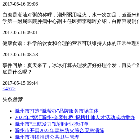
2017-05-16 09:06
白糜是潮汕对粥的称呼，潮州粥用猛火，水一次加足，煮至米
学第一附属医院肿瘤中心副主任医师李穗晖介绍，白糜容易消
2017-05-16 09:01
健康食谱：科学的饮食和合理的营养可以维持人体的正常生理
2017-05-16 08:58
事件回放：夏天来了，冰冰打算去理发店好好理个发，再染个
底是什么呢？
2017-05-15 09:44
<
4
5
7
>
头条
推荐
滁州市打造“滁帮办”品牌服务市场主体
2022年“智汇滁州·会客虹桥”揭榜挂帅人才活动成功举办
滁州市“三航发力”助推企业抢订单
滁州市开展2022年森林防火综合应急演练
滁州市持续推进公共卫生管理