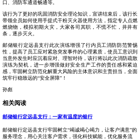
口、消防车通道畅通等。
该行为了更好的巩固消防安全理论知识，宣讲结束后，该行长
带领全员如何使用手提式干粉灭火器使用方法，指定专人点燃
燃烧物，模拟初期火灾，大家各司其职，不慌不忙，井井有
条，逐步灭火。
邮储银行定远县支行此次演练增强了行内员工消防防范警惕
性，提高了员工应对紧急突发事件的心理素质，使员工意识到
当意外发生时应沉着应对、理智对待，该行将以此次消防疏散
演练为契机，进一步增强做好安全生产工作的责任感和紧迫
感，牢固树立防范化解重大风险的主体意识和主责担当，全面
筑牢行稳致远的“安全屏障”！
孙彪
相关阅读
邮储银行定远县支行：一家有温度的银行
邮储银行定远县支行牢固树立“竭诚竭心竭力，让客户满意”的
服务理念，用心关注客户需求，强化科技赋能，优化服务流